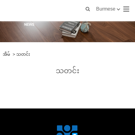
Burmese
အိမ်
>
သတင်း
သတင်း