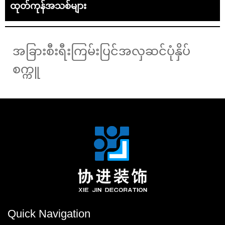
ထုတ်ကုန်အသစ်များ
အခြားစီးရီးကြမ်းပြင်အလှဆင်ပုံနှိပ်
စက္ကူ
Quick Navigation