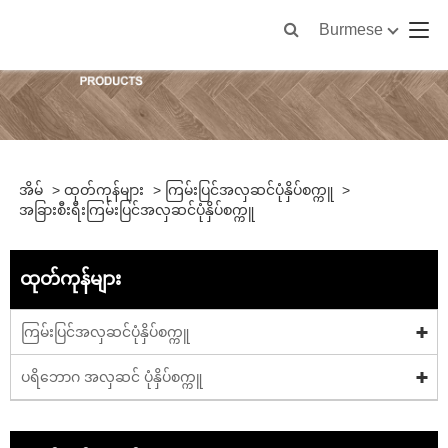
Burmese
အိမ်
>
ထုတ်ကုန်များ
>
ကြမ်းပြင်အလှဆင်ပုံနှိပ်စက္ကူ
>
အခြားစီးရီးကြမ်းပြင်အလှဆင်ပုံနှိပ်စက္ကူ
ထုတ်ကုန်များ
ကြမ်းပြင်အလှဆင်ပုံနှိပ်စက္ကူ
ပရိဘောဂ အလှဆင် ပုံနှိပ်စက္ကူ