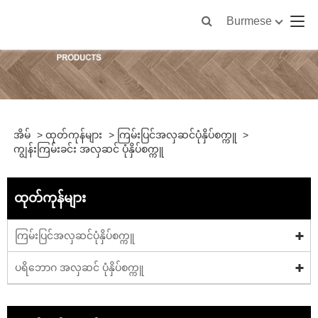
Burmese
အိမ်
>
ထုတ်ကုန်များ
>
ကြမ်းပြင်အလှဆင်ပုံနှိပ်စက္ကူ
>
ကျွန်းကြမ်းခင်း အလှဆင် ပုံနှိပ်စက္ကူ
ထုတ်ကုန်များ
ကြမ်းပြင်အလှဆင်ပုံနှိပ်စက္ကူ
ပရိဘောဂ အလှဆင် ပုံနှိပ်စက္ကူ