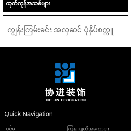
ထုတ်ကုန်အသစ်များ
ကျွန်းကြမ်းခင်း အလှဆင် ပုံနှိပ်စက္ကူ
Quick Navigation
ပင်မ
ကြှနျုပျတို့အကွောငျး